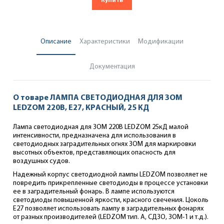
Купить
Детальная
информация
Описание
Характеристики
Модификации
Документация
О товаре
ЛАМПА СВЕТОДИОДНАЯ ДЛЯ ЗОМ
LEDZOM 220В, E27, КРАСНЫЙ, 25 КД
Лампа светодиодная для ЗОМ 220В LEDZOM 25кД малой
интенсивности, предназначена для использования в
светодиодных заградительных огнях ЗОМ для маркировки
высотных объектов, представляющих опасность для
воздушных судов.
Надежный корпус светодиодной лампы LEDZOM позволяет не
повредить прикрепленные светодиоды в процессе установки
ее в заградительный фонарь. В лампе используются
светодиоды повышенной яркости, красного свечения. Цоколь
E27 позволяет использовать лампу в заградительных фонарях
от разных производителей (LEDZOM тип. А, СДЗО, ЗОМ-1 и т.д.).