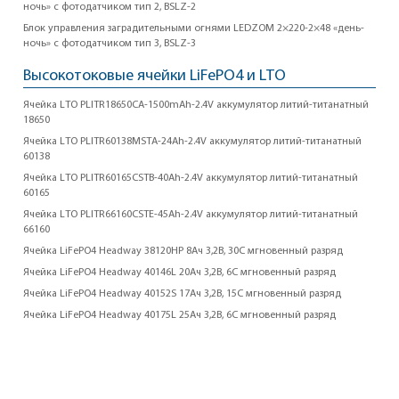
ночь» с фотодатчиком тип 2, BSLZ-2
Блок управления заградительными огнями LEDZOM 2×220-2×48 «день-
ночь» с фотодатчиком тип 3, BSLZ-3
Высокотоковые ячейки LiFePO4 и LTO
Ячейка LTO PLITR18650CA-1500mAh-2.4V аккумулятор литий-титанатный
18650
Ячейка LTO PLITR60138MSTA-24Ah-2.4V аккумулятор литий-титанатный
60138
Ячейка LTO PLITR60165CSTB-40Ah-2.4V аккумулятор литий-титанатный
60165
Ячейка LTO PLITR66160CSTE-45Ah-2.4V аккумулятор литий-титанатный
66160
Ячейка LiFePO4 Headway 38120HP 8Ач 3,2В, 30С мгновенный разряд
Ячейка LiFePO4 Headway 40146L 20Ач 3,2В, 6С мгновенный разряд
Ячейка LiFePO4 Headway 40152S 17Ач 3,2В, 15С мгновенный разряд
Ячейка LiFePO4 Headway 40175L 25Ач 3,2В, 6С мгновенный разряд