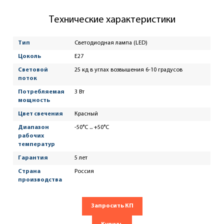
Технические характеристики
Тип
Светодиодная лампа (LED)
Цоколь
Е27
Световой
25 кд в углах возвышения 6-10 градусов
поток
Потребляемая
3 Вт
мощность
Цвет свечения
Красный
Диапазон
-50°С ... +50°С
рабочих
температур
Гарантия
5 лет
Страна
Россия
производства
Запросить КП