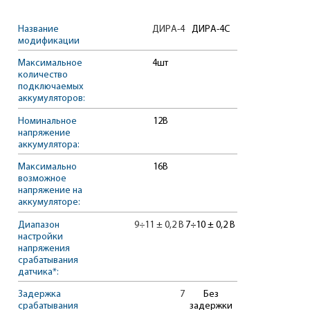
Название
ДИРА-4
ДИРА-4С
модификации
Максимальное
4шт
количество
подключаемых
аккумуляторов:
Номинальное
12В
напряжение
аккумулятора:
Максимально
16В
возможное
напряжение на
аккумуляторе:
Диапазон
9÷11 ± 0,2 В
7÷10 ± 0,2 В
настройки
напряжения
срабатывания
датчика*:
Задержка
7
Без
срабатывания
задержки