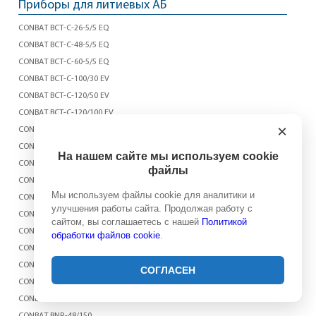
Приборы для литиевых АБ
CONBAT BCT-C-26-5/5 EQ
CONBAT BCT-C-48-5/5 EQ
CONBAT BCT-C-60-5/5 EQ
CONBAT BCT-C-100/30 EV
CONBAT BCT-C-120/50 EV
CONBAT BCT-C-120/100 EV
×
CONBAT BCT-C-285/100 EV
CONBAT BCT-C-285/100 EXT EV
На нашем сайте мы используем cookie
CONBAT BCT-C-600/30 EV
файлы
CONBAT BCT-C-1000/80 EV
Мы используем файлы cookie для аналитики и
CONBAT BCT-800/60 EV
улучшения работы сайта. Продолжая работу с
CONBAT BCT-1000/80 EV
сайтом, вы соглашаетесь с нашей
Политикой
CONBAT BCT-C-5/50 EV
обработки файлов cookie
.
CONBAT BCT-C-20/15 EV
CONBAT BCT-C-4-5/100 EV
СОГЛАСЕН
CONBAT BCT-C-4/5-30 EV
CONBAT BSL-C-10-5/5