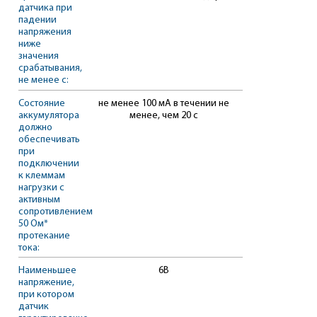
датчика при
падении
напряжения
ниже
значения
срабатывания,
не менее с:
Состояние
не менее 100 мА в течении не
аккумулятора
менее, чем 20 с
должно
обеспечивать
при
подключении
к клеммам
нагрузки с
активным
сопротивлением
50 Ом*
протекание
тока:
Наименьшее
6В
напряжение,
при котором
датчик